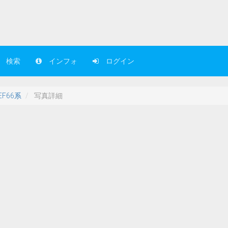
検索
インフォ
ログイン
EF66系
写真詳細