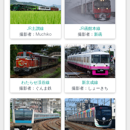
JR土讃線
JR函館本線
撮影者：Muchiko
撮影者：
新函
わたらせ渓谷線
新京成線
撮影者：ぐんま鉄
撮影者：しょーきち