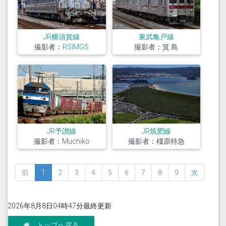
JR横須賀線
東武亀戸線
撮影者：
RSIMGS
撮影者：箕 島
JR予讃線
JR筑肥線
撮影者：Muchiko
撮影者：橿原特急
前
1
2
3
4
5
6
7
8
9
次
2026年8月8日04時47分最終更新
トップへ戻る