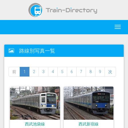
Toggl
navig
路線別写真一覧
前
1
2
3
4
5
6
7
8
9
次
西武池袋線
西武新宿線