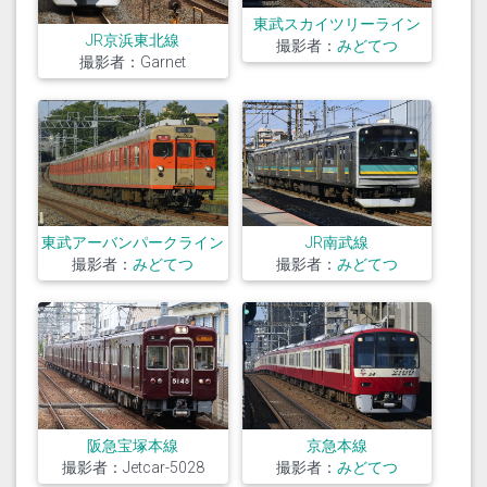
東武スカイツリーライン
JR京浜東北線
撮影者：
みどてつ
撮影者：Garnet
東武アーバンパークライン
JR南武線
撮影者：
みどてつ
撮影者：
みどてつ
京急本線
阪急宝塚本線
撮影者：
みどてつ
撮影者：Jetcar-5028