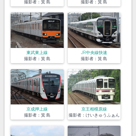
撮影者：箕 島
撮影者：箕 島
東武東上線
JR中央線快速
撮影者：箕 島
撮影者：箕 島
京王相模原線
京成押上線
撮影者：けいきゅうふぁん
撮影者：箕 島