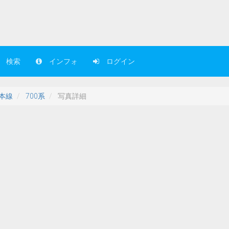
検索
インフォ
ログイン
本線
700系
写真詳細