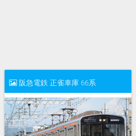
阪急電鉄 正雀車庫 66系