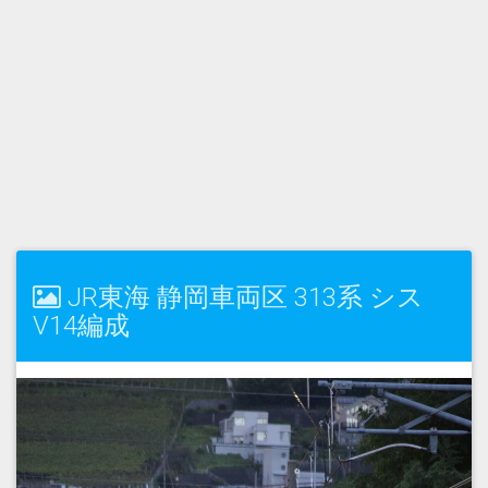
JR東海 静岡車両区 313系 シス
V14編成