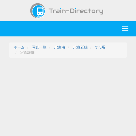
Toggl
navig
ホーム
写真一覧
JR東海
JR身延線
313系
写真詳細