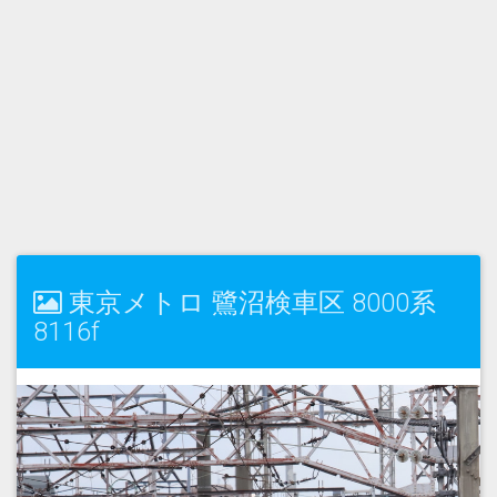
東京メトロ 鷺沼検車区 8000系
8116f