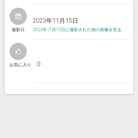
2023年11月15日
撮影日
2023年11月15日に撮影された他の画像を見る
0
お気に入り