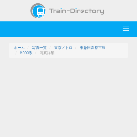
Toggl
navig
ホーム
写真一覧
東京メトロ
東急田園都市線
8000系
写真詳細