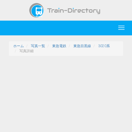
Toggl
navig
ホーム
写真一覧
東急電鉄
東急目黒線
3020系
写真詳細