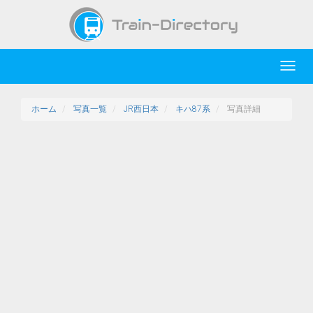
Toggl
navig
ホーム
写真一覧
JR西日本
キハ87系
写真詳細