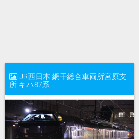
JR西日本 網干総合車両所宮原支
所 キハ87系