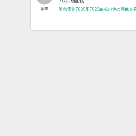
7020編成
車両
阪急電鉄7000系7020編成の他の画像を