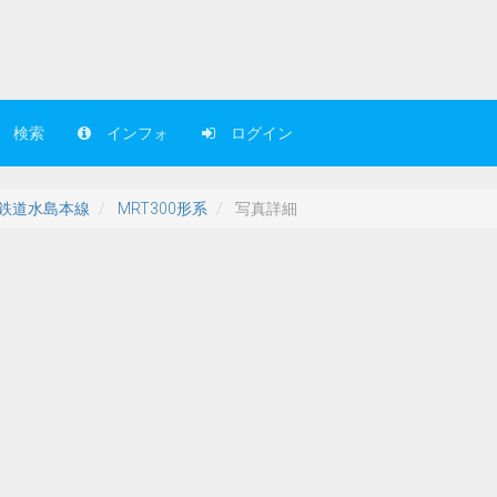
検索
インフォ
ログイン
鉄道水島本線
MRT300形系
写真詳細