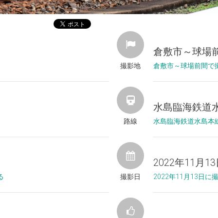
倉敷市～球場
撮影地
倉敷市～球場前間で
水島臨海鉄道
路線
水島臨海鉄道水島本
2022年11月1
る
撮影日
2022年11月13日