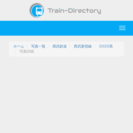
Toggl
navig
ホーム
写真一覧
西武鉄道
西武新宿線
30000系
写真詳細