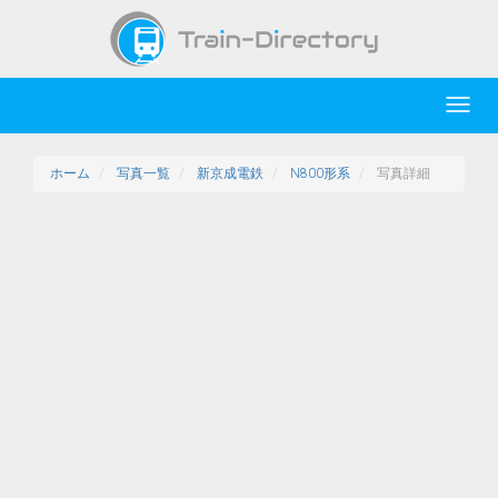
Toggl
navig
ホーム
写真一覧
新京成電鉄
N800形系
写真詳細