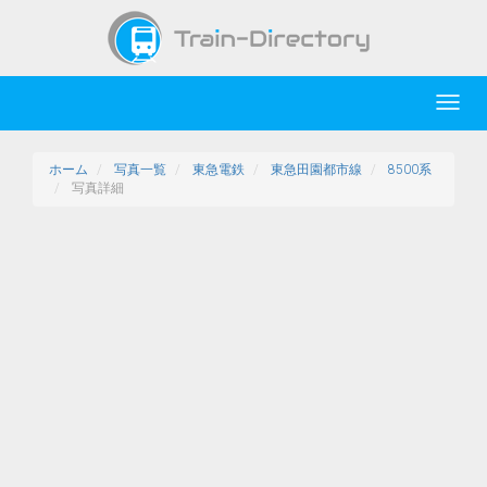
Toggl
navig
ホーム
写真一覧
東急電鉄
東急田園都市線
8500系
写真詳細