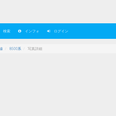
検索
インフォ
ログイン
線
8500系
写真詳細