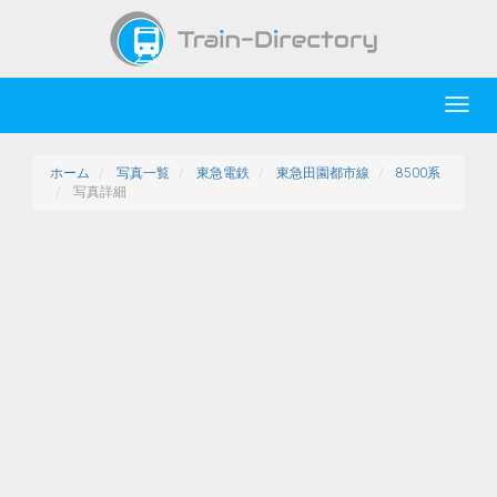
Toggl
navig
ホーム
写真一覧
東急電鉄
東急田園都市線
8500系
写真詳細