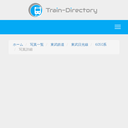
Toggl
navig
ホーム
写真一覧
東武鉄道
東武日光線
6050系
写真詳細