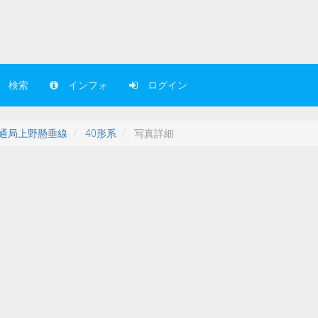
検索
インフォ
ログイン
通局上野懸垂線
40形系
写真詳細