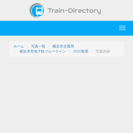
Toggl
navig
ホーム
写真一覧
横浜市交通局
横浜市営地下鉄ブルーライン
3000形系
写真詳細