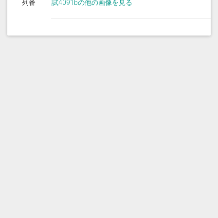
列番
試4091bの他の画像を見る