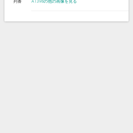
列番
A1398の他の画像を見る