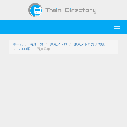
Toggl
navig
ホーム
写真一覧
東京メトロ
東京メトロ丸ノ内線
2000系
写真詳細