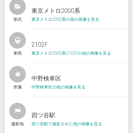
東京メトロ2000系
形式
東京メトロ2000系の他の画像を見る
2102F
車両
東京メトロ2000系2102Fの他の画像を見る
中野検車区
所属
中野検車区の他の画像を見る
四ツ谷駅
撮影地
四ツ谷駅で撮影された他の画像を見る