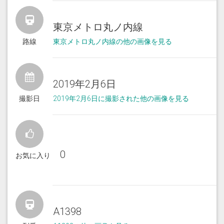
東京メトロ丸ノ内線
路線
東京メトロ丸ノ内線の他の画像を見る
2019年2月6日
撮影日
2019年2月6日に撮影された他の画像を見る
0
お気に入り
A1398