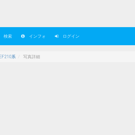
検索
インフォ
ログイン
EF210系
写真詳細