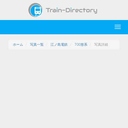
Toggl
navig
ホーム
写真一覧
江ノ島電鉄
700形系
写真詳細