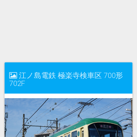
江ノ島電鉄 極楽寺検車区 700形
702F