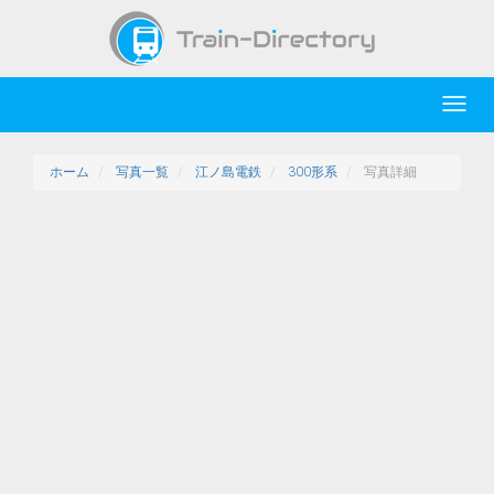
Toggl
navig
ホーム
写真一覧
江ノ島電鉄
300形系
写真詳細