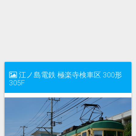
江ノ島電鉄 極楽寺検車区 300形
305F