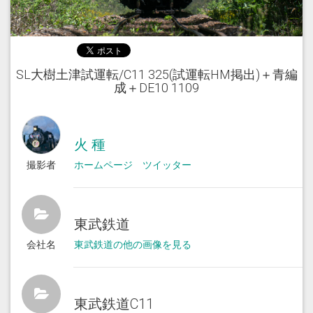
SL大樹土津試運転/C11 325(試運転HM掲出)＋青編
成＋DE10 1109
火 種
撮影者
ホームページ
ツイッター
東武鉄道
会社名
東武鉄道の他の画像を見る
東武鉄道C11