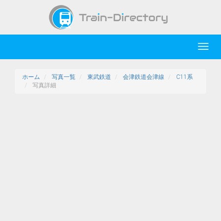
Toggl
navig
ホーム
写真一覧
東武鉄道
会津鉄道会津線
C11系
写真詳細