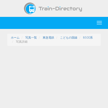
Toggl
navig
ホーム
写真一覧
東急電鉄
こどもの国線
8500系
写真詳細