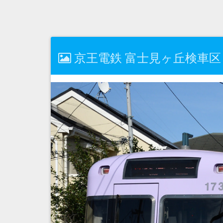
京王電鉄 富士見ヶ丘検車区 10