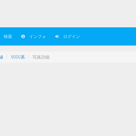
検索
インフォ
ログイン
線
9000系
写真詳細