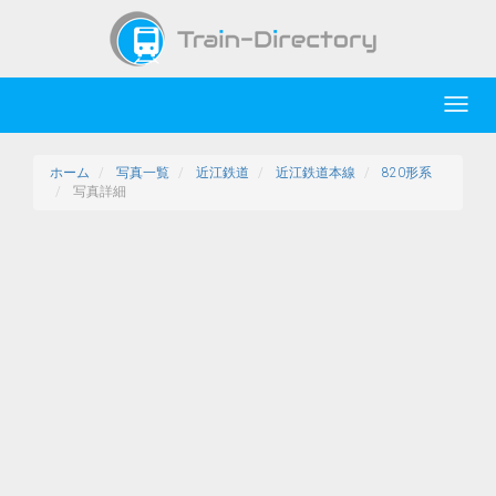
Toggl
navig
ホーム
写真一覧
近江鉄道
近江鉄道本線
820形系
写真詳細