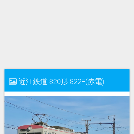
近江鉄道 820形 822F(赤電)