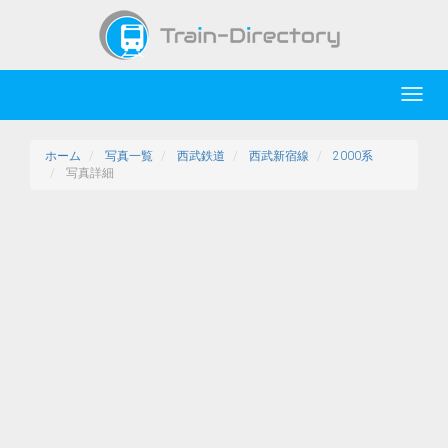
Toggl
navig
ホーム
写真一覧
西武鉄道
西武新宿線
2000系
写真詳細