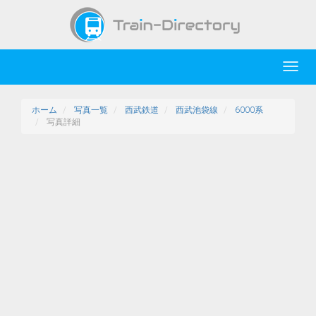
Toggl
navig
ホーム
写真一覧
西武鉄道
西武池袋線
6000系
写真詳細