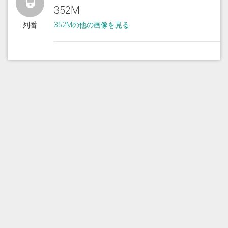
352M
列番
352Mの他の画像を見る