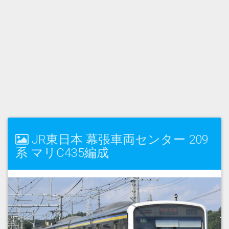
JR東日本 幕張車両センター 209
系 マリC435編成