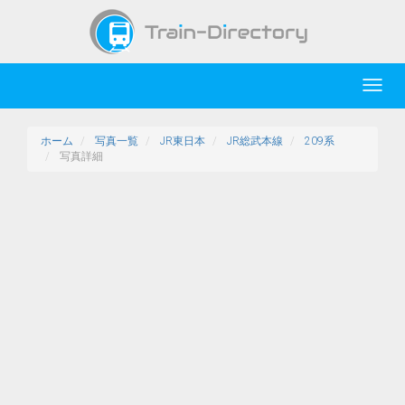
Toggl
navig
ホーム
写真一覧
JR東日本
JR総武本線
209系
写真詳細