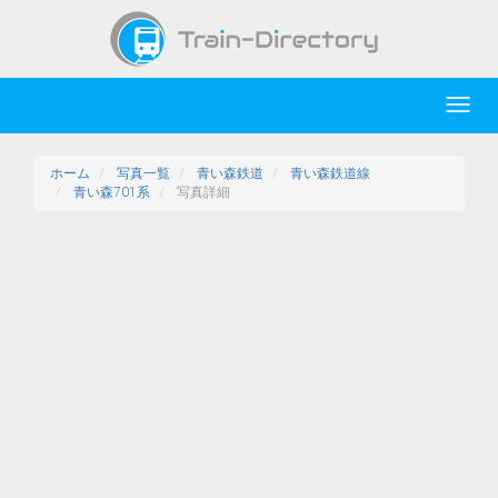
Toggl
navig
ホーム
写真一覧
青い森鉄道
青い森鉄道線
青い森701系
写真詳細