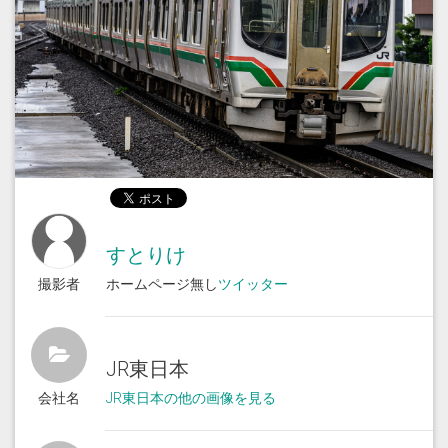
すとりけ
撮影者
ホームページ無し
ツイッター
JR東日本
会社名
JR東日本の他の画像を見る