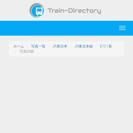
Toggl
navig
ホーム
写真一覧
JR東日本
JR東北本線
E721系
写真詳細