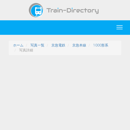
Toggl
navig
ホーム
写真一覧
京急電鉄
京急本線
1000形系
写真詳細