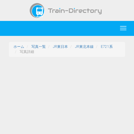
Toggl
navig
ホーム
写真一覧
JR東日本
JR東北本線
E721系
写真詳細