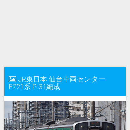
JR東日本 仙台車両センター
E721系 P-31編成