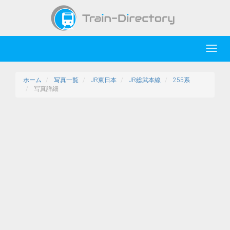
Toggl
navig
ホーム
写真一覧
JR東日本
JR総武本線
255系
写真詳細