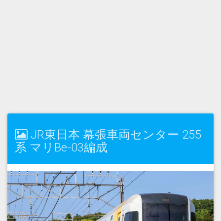
JR東日本 幕張車両センター 255
系 マリBe-03編成