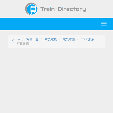
Toggl
navig
ホーム
写真一覧
京急電鉄
京急本線
1000形系
写真詳細