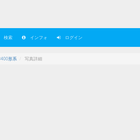
検索
インフォ
ログイン
3400形系
写真詳細