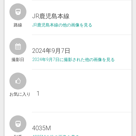
JR鹿児島本線
路線
JR鹿児島本線の他の画像を見る
2024年9月7日
撮影日
2024年9月7日に撮影された他の画像を見る
1
お気に入り
4035M