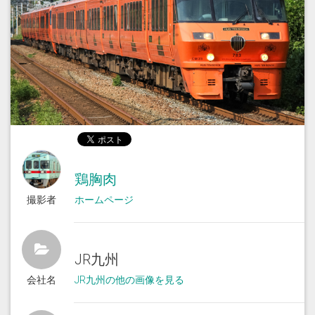
鶏胸肉
撮影者
ホームページ
JR九州
会社名
JR九州の他の画像を見る