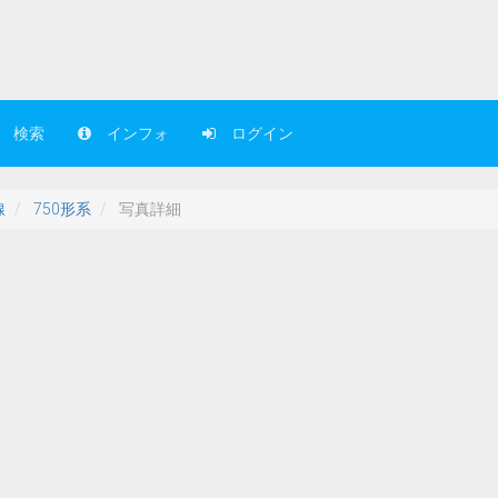
検索
インフォ
ログイン
線
750形系
写真詳細