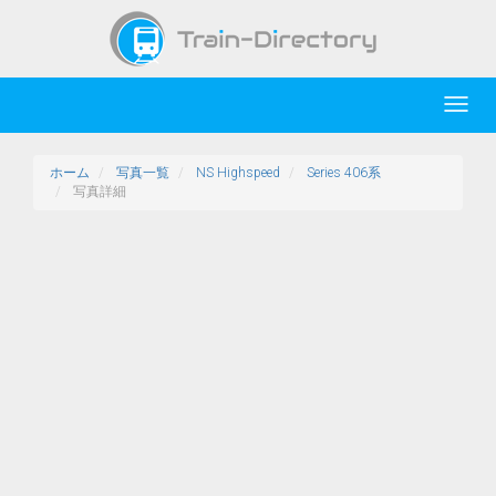
Toggl
navig
ホーム
写真一覧
NS Highspeed
Series 406系
写真詳細