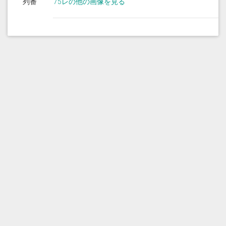
列番
75レの他の画像を見る