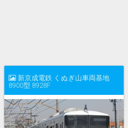
新京成電鉄 くぬぎ山車両基地
8900型 8928F