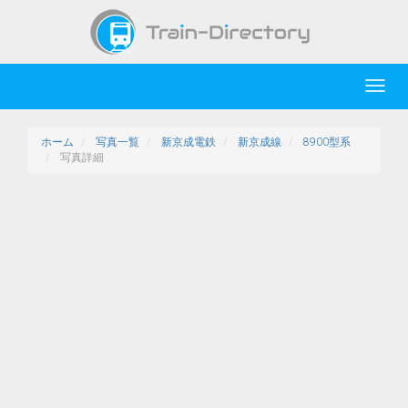
Toggl
navig
ホーム
写真一覧
新京成電鉄
新京成線
8900型系
写真詳細