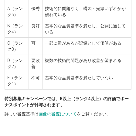
A（ラン
優秀
技術的に問題なく、構図・光線いずれかが
ク5）
優れている
B（ラン
良好
基本的な品質基準を満たし、公開に適して
ク4）
いる
C（ラン
可
一部に難があるが記録として価値がある
ク3）
D（ラン
要改
複数の技術的問題があり改善が望まれる
ク2）
善
E（ラン
不可
基本的な品質基準を満たしていない
ク1）
特別募集キャンペーンでは、B以上（ランク4以上）の評価でボー
ナスポイントが付与されます 。
詳しい審査基準は
画像の審査について
をご覧ください。