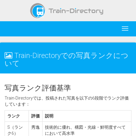
Toggl
navig
Train-Directoryでの写真ランクにつ
いて
写真ランク評価基準
Train-Directoryでは、投稿された写真を以下の6段階でランク評価
しています：
ランク
評価
説明
S（ラン
秀逸
技術的に優れ、構図・光線・鮮明度すべて
ク6）
において高水準